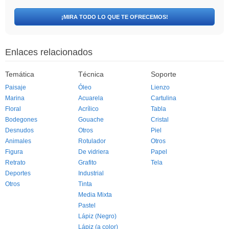
¡MIRA TODO LO QUE TE OFRECEMOS!
Enlaces relacionados
Temática
Técnica
Soporte
Paisaje
Óleo
Lienzo
Marina
Acuarela
Cartulina
Floral
Acrílico
Tabla
Bodegones
Gouache
Cristal
Desnudos
Otros
Piel
Animales
Rotulador
Otros
Figura
De vidriera
Papel
Retrato
Grafito
Tela
Deportes
Industrial
Otros
Tinta
Media Mixta
Pastel
Lápiz (Negro)
Lápiz (a color)